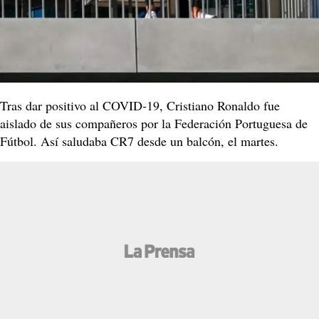
Tras dar positivo al COVID-19, Cristiano Ronaldo fue
aislado de sus compañeros por la Federación Portuguesa de
Fútbol. Así saludaba CR7 desde un balcón, el martes.