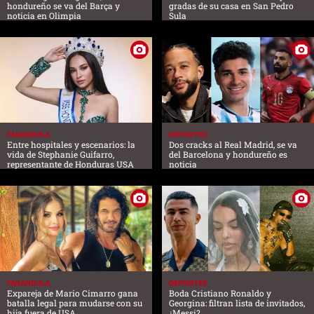
hondureño se va del Barça y
gradas de su casa en San Pedro
noticia en Olimpia
Sula
FARANDULA
DEPORTES
Entre hospitales y escenarios: la
Dos cracks al Real Madrid, se va
vida de Stephanie Guifarro,
del Barcelona y hondureño es
representante de Honduras USA
noticia
FARANDULA
DEPORTES
Expareja de Mario Cimarro gana
Boda Cristiano Ronaldo y
batalla legal para mudarse con su
Georgina: filtran lista de invitados,
hija fuera de USA
¿Messi?