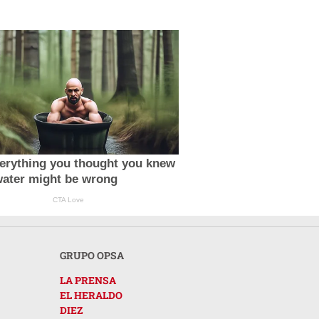
erything you thought you knew
water might be wrong
CTA Love
GRUPO OPSA
LA PRENSA
EL HERALDO
DIEZ