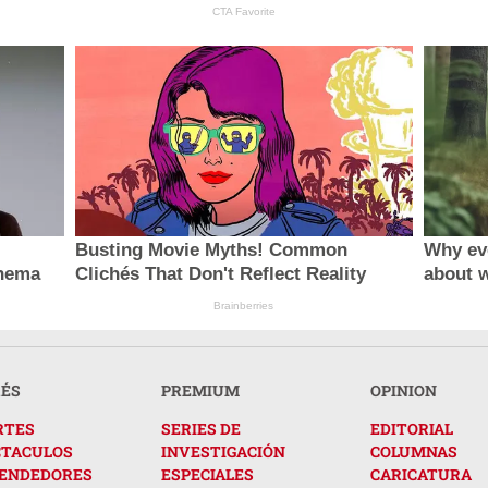
CTA Favorite
Busting Movie Myths! Common
Why ev
inema
Clichés That Don't Reflect Reality
about 
Brainberries
RÉS
PREMIUM
OPINION
RTES
SERIES DE
EDITORIAL
CTACULOS
INVESTIGACIÓN
COLUMNAS
ENDEDORES
ESPECIALES
CARICATURA