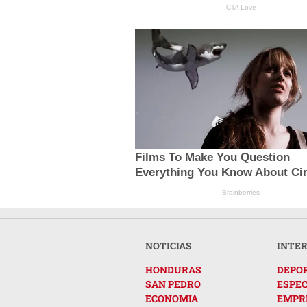
CTA Love
Films To Make You Question
Everything You Know About C
Brainberries
NOTICIAS
INTE
HONDURAS
DEPO
SAN PEDRO
ESPE
ECONOMIA
EMPR