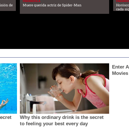
FARANDULA
FARAND
visión de
Muere querida actriz de Spider-Man
Horósco
cada si
Enter A
Movies
secret
Why this ordinary drink is the secret
to feeling your best every day