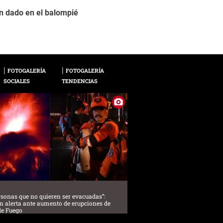
an dado en el balompié
Juan Ramón Mejía: El
2 / 16
actuaciones con el R
septiembre y en agos
FOTOGALERÍA
FOTOGALERÍA
SOCIALES
TENDENCIAS
sonas que no quieren ser evacuadas”:
n alerta ante aumento de erupciones de
de Fuego