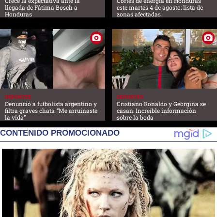
Crece la expectativa ante la
Cortes de energía en Honduras
llegada de Fátima Bosch a
este martes 4 de agosto: lista de
Honduras
zonas afectadas
DEPORTES
DEPORTES
Denunció a futbolista argentino y
Cristiano Ronaldo y Georgina se
filtra graves chats: “Me arruinaste
casan: Increíble información
la vida”
sobre la boda
CONTENIDO PROMOCIONADO