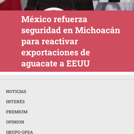
México refuerza
seguridad en Michoacán
para reactivar
exportaciones de
aguacate a EEUU
NOTICIAS
INTERÉS
PREMIUM
OPINION
GRUPO OPSA