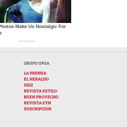
Photos Make Us Nostalgic For
s
Brainberries
GRUPO OPSA
LA PRENSA
EL HERALDO
DIEZ
REVISTA ESTILO
BUEN PROVECHO
REVISTA EYN
SUSCRIPCION