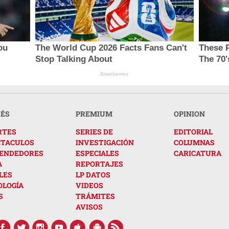
ou
The World Cup 2026 Facts Fans Can't
These 
Stop Talking About
The 70'
Brainberries
RÉS
PREMIUM
OPINION
RTES
SERIES DE
EDITORIAL
CTACULOS
INVESTIGACIÓN
COLUMNAS
ENDEDORES
ESPECIALES
CARICATURA
A
REPORTAJES
LES
LP DATOS
OLOGÍA
VIDEOS
S
TRÁMITES
AVISOS