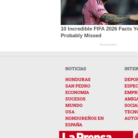
10 Incredible FIFA 2026 Facts Y
Probably Missed
Brainberries
NOTICIAS
INTE
HONDURAS
DEPO
SAN PEDRO
ESPE
ECONOMIA
EMPR
SUCESOS
AMIG
MUNDO
SOCIA
USA
TECN
HONDUREÑOS EN
AUTO
ESPAÑA