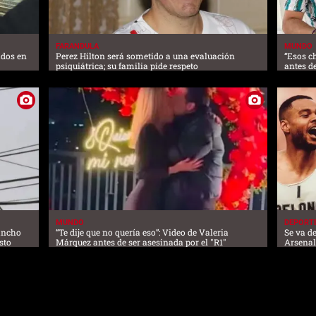
FARANDULA
MUNDO
ados en
Perez Hilton será sometido a una evaluación
“Esos c
psiquiátrica; su familia pide respeto
antes d
MUNDO
DEPORT
lancho
“Te dije que no quería eso”: Video de Valeria
Se va de
sto
Márquez antes de ser asesinada por el "R1"
Arsena