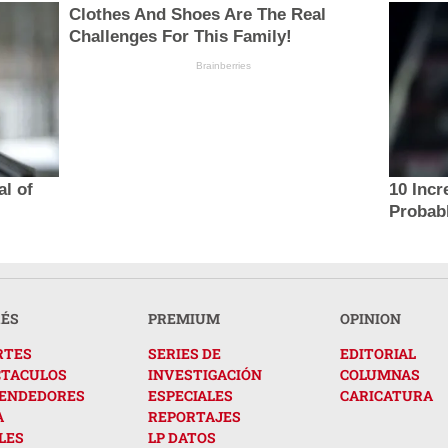
Clothes And Shoes Are The Real
Challenges For This Family!
Brainberries
al of
10 Incr
Probab
RÉS
PREMIUM
OPINION
RTES
SERIES DE
EDITORIAL
CTACULOS
INVESTIGACIÓN
COLUMNAS
ENDEDORES
ESPECIALES
CARICATURA
A
REPORTAJES
LES
LP DATOS