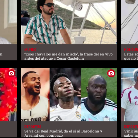
MUNDO
HONDUR
ón
“Esos chavalos me dan miedo”, la frase del en vivo
Estas z
antes del ataque a César Gastélum
que no 
DEPORTES
DEPORT
Se va del Real Madrid, da el sí al Barcelona y
Viniciu
Arsenal con bombazo
saber n