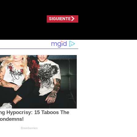
SIGUIENTE
ng Hypocrisy: 15 Taboos The
Condemns!
Brainberries