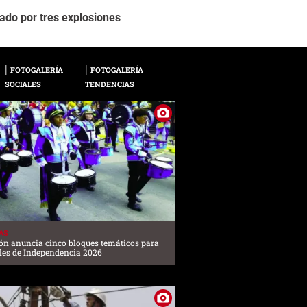
2 / 10
ado por tres explosiones
Autoridades policiale
FOTOGALERÍA
FOTOGALERÍA
SOCIALES
TENDENCIAS
AS
ón anuncia cinco bloques temáticos para
iles de Independencia 2026