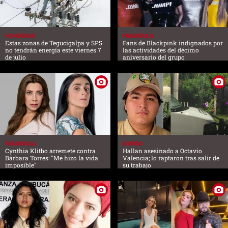
HONDURAS
FARANDULA
Estas zonas de Tegucigalpa y SPS
Fans de Blackpink indignados por
no tendrán energía este viernes 7
las actividades del décimo
de julio
aniversario del grupo
FARANDULA
MUNDO
Cynthia Klitbo arremete contra
Hallan asesinado a Octavio
Bárbara Torres: "Me hizo la vida
Valencia; lo raptaron tras salir de
imposible"
su trabajo