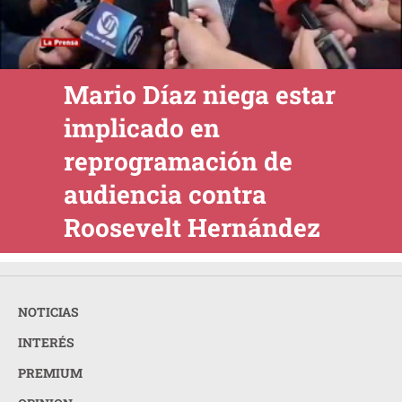
Mario Díaz niega estar
implicado en
reprogramación de
audiencia contra
Roosevelt Hernández
NOTICIAS
INTERÉS
PREMIUM