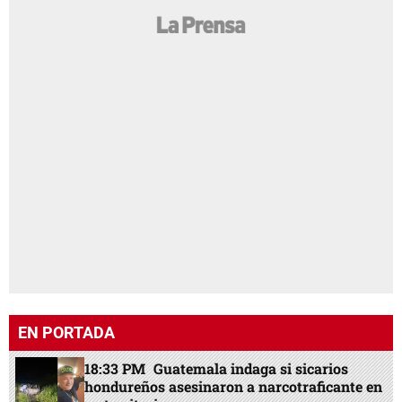
EN PORTADA
18:33 PM
Guatemala indaga si sicarios
hondureños asesinaron a narcotraficante en