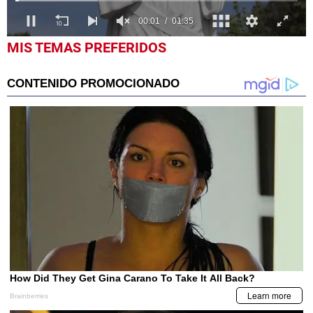
0
MIS TEMAS PREFERIDOS
seconds
of
1
minute,
36
seconds