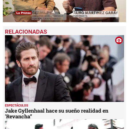
0
seconds
of
22
minutes,
22
seconds
ESPECTÁCULOS
Jake Gyllenhaal hace su sueño realidad en
'Revancha”