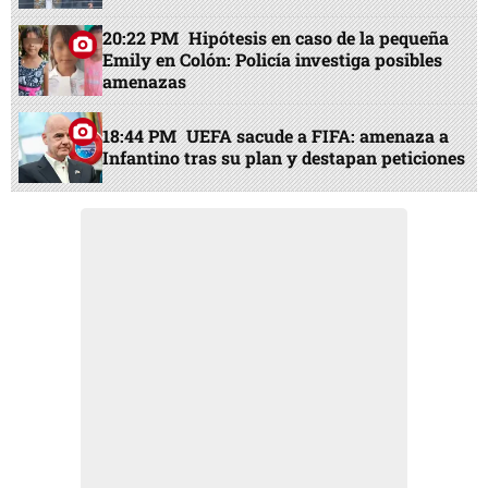
20:22 PM
Hipótesis en caso de la pequeña
Emily en Colón: Policía investiga posibles
amenazas
18:44 PM
UEFA sacude a FIFA: amenaza a
Infantino tras su plan y destapan peticiones