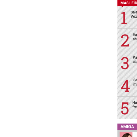
MÁS LEÍ
Sale
Voz
Ha
af
Pa
cl
Se
mi
Ho
fr
AMIGA