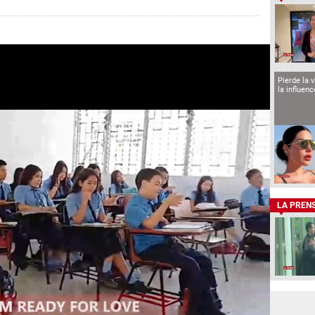
Pierde la 
la influen
LA PREN