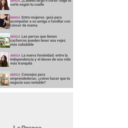
¿Cabello largo o corto? Elige tu
AMIGA
corte según tu cuello
Entre mujeres: guía para
AMIGA
acompañar a su amiga o familiar con
cáncer de mama
Las perras que tienen
AMIGA
cachorros pueden tener una vejez
más saludable
La nueva feminidad: entre la
AMIGA
independencia y el deseo de una vida
más tranquila
Consejos para
AMIGA
emprendedoras: ¿cómo hacer que tu
negocio sea rentable?