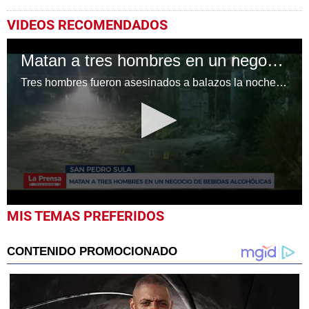
VIDEOS RECOMENDADOS
Matan a tres hombres en un negocio de bebidas alcohólicas en San Pedro Sula
Tres hombres fueron asesinados a balazos la noche de este miércoles en un negocio de bebidas alcohólicas ubicado en la colonia La Sabana del sector de Ticamaya, en San Pedro Sula.
0
MIS TEMAS PREFERIDOS
seconds
of
31
seconds