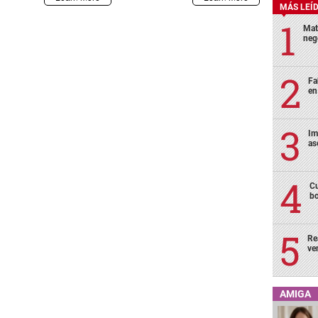
MÁS LEÍ
Mat
neg
Fa
en
Im
as
Cu
bo
Re
ve
AMIGA