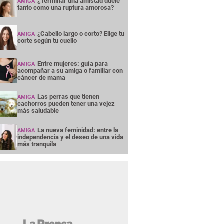
¿Terminar una amistad duele
AMIGA
tanto como una ruptura amorosa?
¿Cabello largo o corto? Elige tu
AMIGA
corte según tu cuello
Entre mujeres: guía para
AMIGA
acompañar a su amiga o familiar con
cáncer de mama
Las perras que tienen
AMIGA
cachorros pueden tener una vejez
más saludable
La nueva feminidad: entre la
AMIGA
independencia y el deseo de una vida
más tranquila