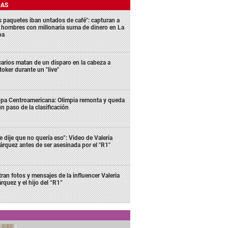
DAS
s paquetes iban untados de café": capturan a
s hombres con millonaria suma de dinero en La
ba
carios matan de un disparo en la cabeza a
ktoker durante un "live"
pa Centroamericana: Olimpia remonta y queda
un paso de la clasificación
e dije que no quería eso”: Video de Valeria
rquez antes de ser asesinada por el "R1"
ltran fotos y mensajes de la influencer Valeria
rquez y el hijo del “R1”