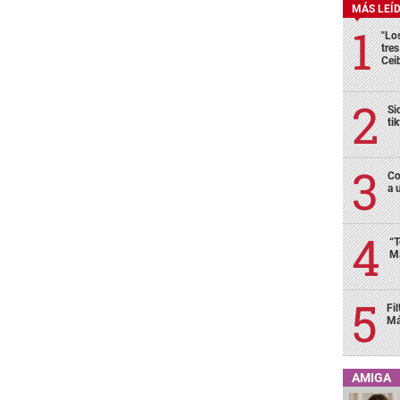
MÁS LEÍ
"Lo
tre
Cei
Si
ti
Co
a 
“T
Má
Fi
Má
AMIGA