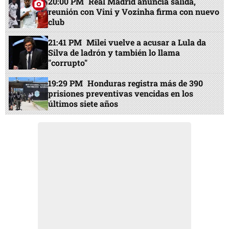
20:00 PM
Real Madrid anuncia salida,
reunión con Vini y Vozinha firma con nuevo
club
21:41 PM
Milei vuelve a acusar a Lula da
Silva de ladrón y también lo llama
"corrupto"
19:29 PM
Honduras registra más de 390
prisiones preventivas vencidas en los
últimos siete años