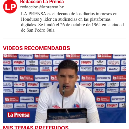
Redacción La Prensa
redaccion@laprensa.hn
LA PRENSA es el decano de los diarios impresos en
Honduras y líder en audiencias en las plataformas
digitales. Se fundó el 26 de octubre de 1964 en la ciudad
de San Pedro Sula.
VIDEOS RECOMENDADOS
0
MIS TEMAS PREFERIDOS