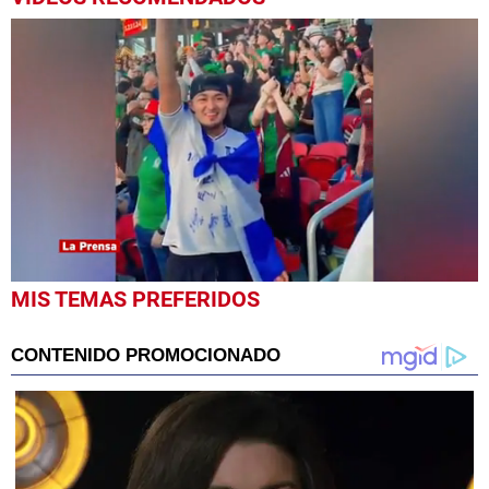
0
MIS TEMAS PREFERIDOS
seconds
of
58
seconds