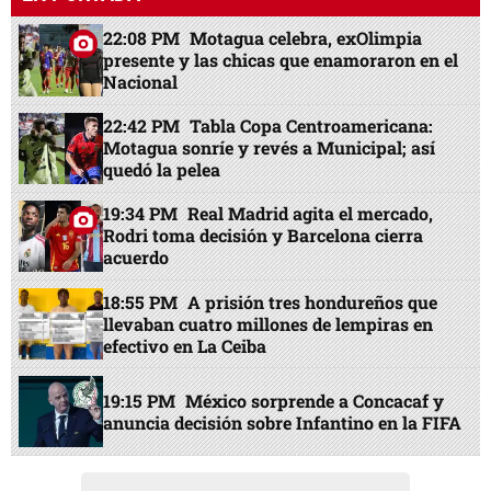
22:08 PM
Motagua celebra, exOlimpia
presente y las chicas que enamoraron en el
Nacional
22:42 PM
Tabla Copa Centroamericana:
Motagua sonríe y revés a Municipal; así
quedó la pelea
19:34 PM
Real Madrid agita el mercado,
Rodri toma decisión y Barcelona cierra
acuerdo
18:55 PM
A prisión tres hondureños que
llevaban cuatro millones de lempiras en
efectivo en La Ceiba
19:15 PM
México sorprende a Concacaf y
anuncia decisión sobre Infantino en la FIFA