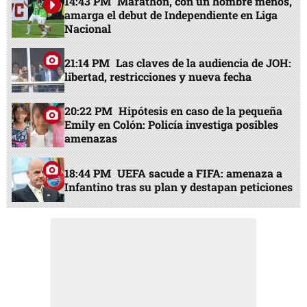
14:43 PM
Marathón, con un hombre menos,
amarga el debut de Independiente en Liga
Nacional
21:14 PM
Las claves de la audiencia de JOH:
libertad, restricciones y nueva fecha
20:22 PM
Hipótesis en caso de la pequeña
Emily en Colón: Policía investiga posibles
amenazas
18:44 PM
UEFA sacude a FIFA: amenaza a
Infantino tras su plan y destapan peticiones