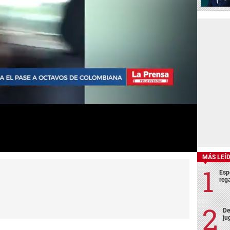
MÁS LEÍ
Esp
rega
De
ju