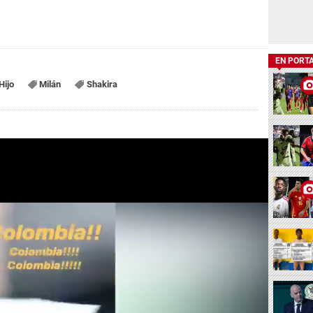
EN PORT
Hijo
Milán
Shakira