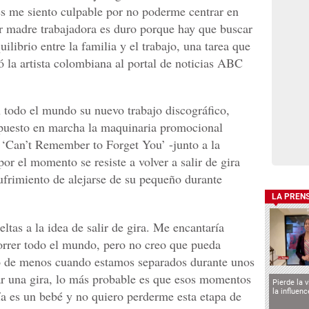
ces me siento culpable por no poderme centrar en
r madre trabajadora es duro porque hay que buscar
ilibrio entre la familia y el trabajo, una tarea que
 la artista colombiana al portal de noticias ABC
 todo el mundo su nuevo trabajo discográfico,
ha puesto en marcha la maquinaria promocional
 ‘Can’t Remember to Forget You’ -junto a la
or el momento se resiste a volver a salir de gira
ufrimiento de alejarse de su pequeño durante
LA PREN
ltas a la idea de salir de gira. Me encantaría
correr todo el mundo, pero no creo que pueda
o de menos cuando estamos separados durante unos
ar una gira, lo más probable es que esos momentos
Pierde la 
la influen
ía es un bebé y no quiero perderme esta etapa de