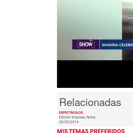
0
seconds
of
2
minutes,
1
second
Volume
0%
ESPECTÁCULOS
Edición Impresa, fecha:
20/03/2014
MIS TEMAS PREFERIDOS