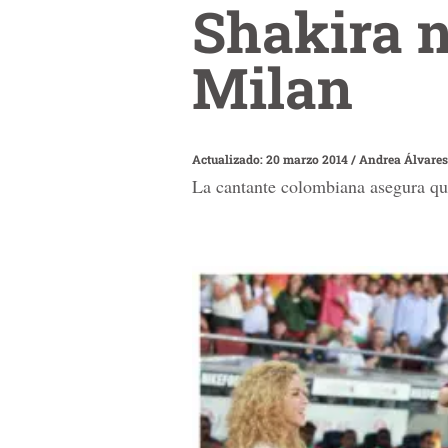
Shakira n
Milan
Actualizado: 20 marzo 2014
/
Andrea Álvares
La cantante colombiana asegura que