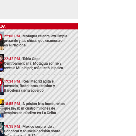
ADA
22:08 PM
Motagua celebra, exOlimpia
presente y las chicas que enamoraron
en el Nacional
22:42 PM
Tabla Copa
Centroamericana: Motagua sonríe y
revés a Municipal; así quedó la pelea
19:34 PM
Real Madrid agita el
mercado, Rodri toma decisión y
Barcelona cierra acuerdo
18:55 PM
A prisión tres hondureños
que llevaban cuatro millones de
lempiras en efectivo en La Ceiba
19:15 PM
México sorprende a
Concacaf y anuncia decisión sobre
Infantino en la FIFA