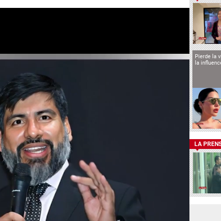
Pierde la 
la influen
LA PREN