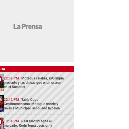
ADA
22:08 PM
Motagua celebra, exOlimpia
presente y las chicas que enamoraron
en el Nacional
22:42 PM
Tabla Copa
Centroamericana: Motagua sonríe y
revés a Municipal; así quedó la pelea
19:34 PM
Real Madrid agita el
mercado, Rodri toma decisión y