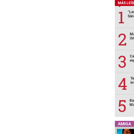
MÁS LEÍ
“Le
Sán
Ma
Or
Ca
es
Te
in
Ba
Ma
AMIGA