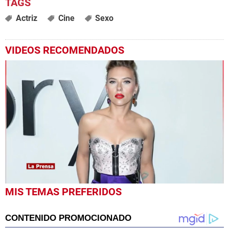
Actriz
Cine
Sexo
VIDEOS RECOMENDADOS
0
MIS TEMAS PREFERIDOS
seconds
of
3
minutes,
27