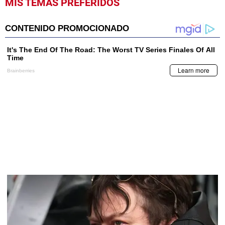
MIS TEMAS PREFERIDOS
seconds
of
1
minute,
8
seconds