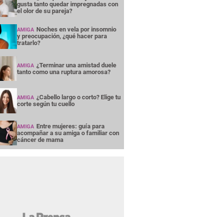
gusta tanto quedar impregnadas con
el olor de su pareja?
Noches en vela por insomnio
AMIGA
y preocupación, ¿qué hacer para
tratarlo?
¿Terminar una amistad duele
AMIGA
tanto como una ruptura amorosa?
¿Cabello largo o corto? Elige tu
AMIGA
corte según tu cuello
Entre mujeres: guía para
AMIGA
acompañar a su amiga o familiar con
cáncer de mama