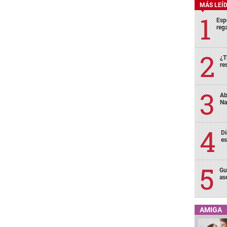
MÁS LEÍ
Esp
rega
¿T
re
Ab
Na
Di
es
Gu
as
AMIGA