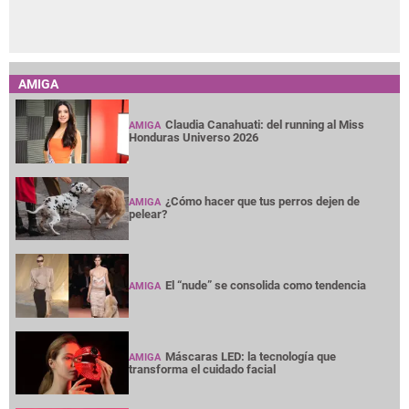
AMIGA
Claudia Canahuati: del running al Miss
AMIGA
Honduras Universo 2026
¿Cómo hacer que tus perros dejen de
AMIGA
pelear?
El “nude” se consolida como tendencia
AMIGA
Máscaras LED: la tecnología que
AMIGA
transforma el cuidado facial