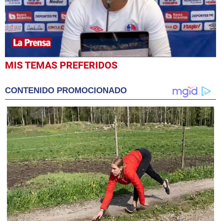
0
MIS TEMAS PREFERIDOS
seconds
of
3
CONTENIDO PROMOCIONADO
minutes,
29
seconds