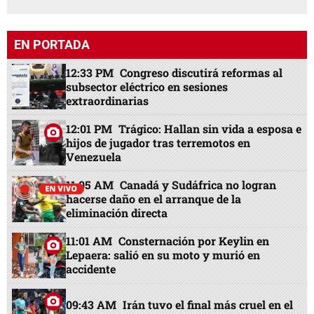
EN PORTADA
12:33 PM
Congreso discutirá reformas al
subsector eléctrico en sesiones
extraordinarias
12:01 PM
Trágico: Hallan sin vida a esposa e
hijos de jugador tras terremotos en
Venezuela
11:05 AM
Canadá y Sudáfrica no logran
hacerse daño en el arranque de la
eliminación directa
11:01 AM
Consternación por Keylin en
Lepaera: salió en su moto y murió en
accidente
09:43 AM
Irán tuvo el final más cruel en el