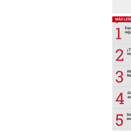
MÁS LEÍ
Esp
rega
¿T
re
Ab
Na
Di
es
Gu
as