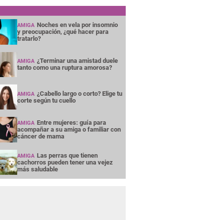
Noches en vela por insomnio
AMIGA
y preocupación, ¿qué hacer para
tratarlo?
¿Terminar una amistad duele
AMIGA
tanto como una ruptura amorosa?
¿Cabello largo o corto? Elige tu
AMIGA
corte según tu cuello
Entre mujeres: guía para
AMIGA
acompañar a su amiga o familiar con
cáncer de mama
Las perras que tienen
AMIGA
cachorros pueden tener una vejez
más saludable