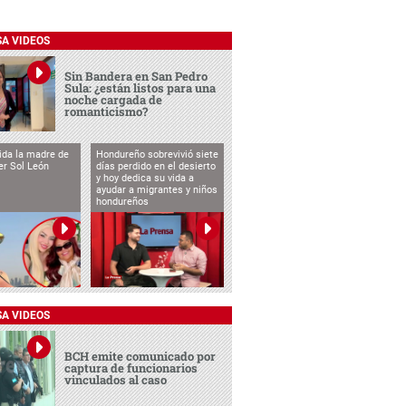
SA VIDEOS
Sin Bandera en San Pedro
Sula: ¿están listos para una
noche cargada de
romanticismo?
vida la madre de
Hondureño sobrevivió siete
cer Sol León
días perdido en el desierto
y hoy dedica su vida a
ayudar a migrantes y niños
hondureños
SA VIDEOS
BCH emite comunicado por
captura de funcionarios
vinculados al caso