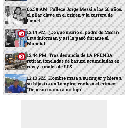
06:39 AM
Fallece Jorge Messi a los 68 años:
el pilar clave en el origen y la carrera de
Lionel
12:14 PM
¿De qué murió el padre de Messi?
Esto informan y así la pasó durante el
Mundial
12:44 PM
Tras denuncia de LA PRENSA:
retiran toneladas de basura acumuladas en
ríos y canales de SPS
12:10 PM
Hombre mata a su mujer y hiere a
su hijastra en Lempira; confesó el crimen:
“Dejo sin mamá a mi hijo”