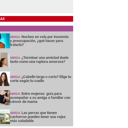
DAS
Noches en vela por insomnio
AMIGA
y preocupación, ¿qué hacer para
tratarlo?
¿Terminar una amistad duele
AMIGA
tanto como una ruptura amorosa?
¿Cabello largo o corto? Elige tu
AMIGA
corte según tu cuello
Entre mujeres: guía para
AMIGA
acompañar a su amiga o familiar con
cáncer de mama
Las perras que tienen
AMIGA
cachorros pueden tener una vejez
más saludable