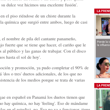
 su dulce voz hicimos una excelente fusión'.
LA PREN
 en el piso riéndose de un chiste durante la
 la química que surgió entre ambos, luego de casi
 el nombre de pila del cantante panameño,
Pierde la 
ajo fuerte que se tiene que hacer, el cariño que le
la influen
as al público y las ganas de trabajar. Con el disco
s hasta el sol de hoy'.
moción y promoción, ya pudo completar el 90% de
 'dos o tres' duetos adicionales, de los que no
sistencia de los medios porque se trata de varias
LA PREN
eggae en español en Panamá los duetos tienen que
 no hay química, no hay 'feeling'. Eso de mándame
las en el estudio), no. Eso no va a funcionar, tiene