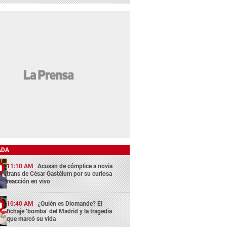
ADA
11:10 AM
Acusan de cómplice a novia
trans de César Gastélum por su curiosa
reacción en vivo
10:40 AM
¿Quién es Diomande? El
fichaje ‘bomba’ del Madrid y la tragedia
que marcó su vida