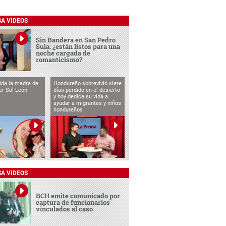
SA VIDEOS
Sin Bandera en San Pedro
Sula: ¿están listos para una
noche cargada de
romanticismo?
vida la madre de
Hondureño sobrevivió siete
cer Sol León
días perdido en el desierto
y hoy dedica su vida a
ayudar a migrantes y niños
hondureños
SA VIDEOS
BCH emite comunicado por
captura de funcionarios
vinculados al caso