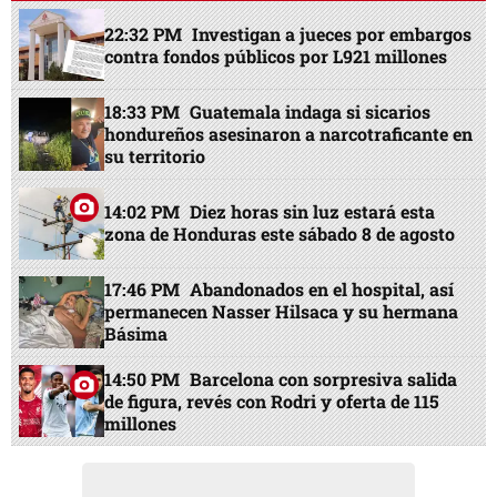
22:32 PM
Investigan a jueces por embargos
contra fondos públicos por L921 millones
18:33 PM
Guatemala indaga si sicarios
hondureños asesinaron a narcotraficante en
su territorio
14:02 PM
Diez horas sin luz estará esta
zona de Honduras este sábado 8 de agosto
17:46 PM
Abandonados en el hospital, así
permanecen Nasser Hilsaca y su hermana
Básima
14:50 PM
Barcelona con sorpresiva salida
de figura, revés con Rodri y oferta de 115
millones