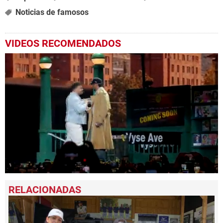
Noticias de famosos
VIDEOS RECOMENDADOS
0
seconds
of
58
seconds