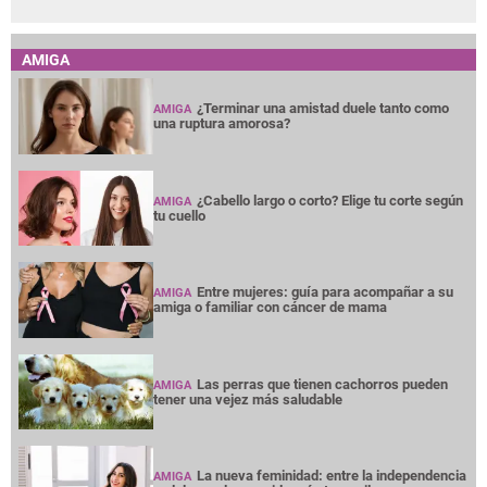
AMIGA
¿Terminar una amistad duele tanto como
AMIGA
una ruptura amorosa?
¿Cabello largo o corto? Elige tu corte según
AMIGA
tu cuello
Entre mujeres: guía para acompañar a su
AMIGA
amiga o familiar con cáncer de mama
Las perras que tienen cachorros pueden
AMIGA
tener una vejez más saludable
La nueva feminidad: entre la independencia
AMIGA