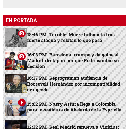
EN PORTADA
18:46 PM
Terrible: Muere futbolista tras
fuerte ataque y relatan lo que pasó
16:03 PM
Barcelona irrumpe y da golpe al
Madrid: destapan por qué Rodri cambió su
decisión
16:37 PM
Reprograman audiencia de
Roosevelt Hernández por incompatibilidad
de agenda
15:02 PM
Nasry Asfura llega a Colombia
para investidura de Abelardo de la Espriella
12:32 PM
Real Madrid renueva a Vinicius: