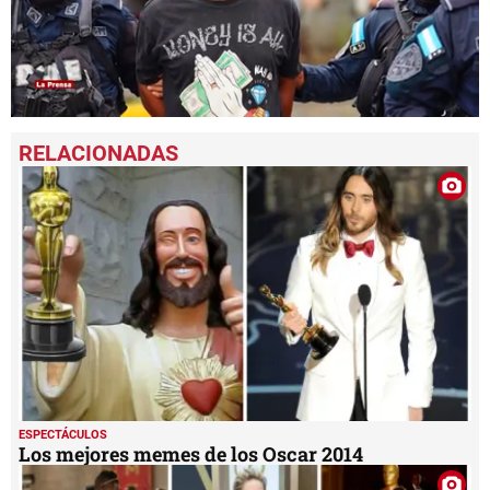
0
seconds
of
58
seconds
ESPECTÁCULOS
Los mejores memes de los Oscar 2014