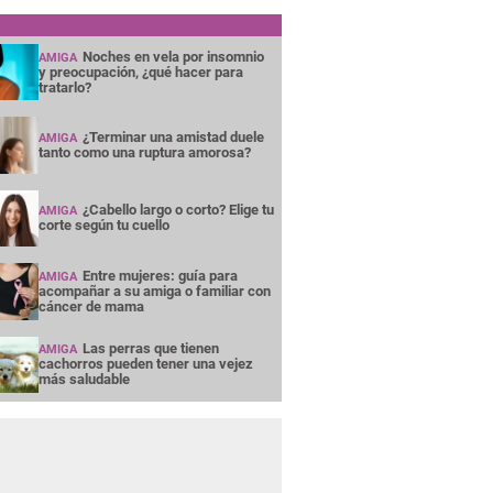
Noches en vela por insomnio
AMIGA
y preocupación, ¿qué hacer para
tratarlo?
¿Terminar una amistad duele
AMIGA
tanto como una ruptura amorosa?
¿Cabello largo o corto? Elige tu
AMIGA
corte según tu cuello
Entre mujeres: guía para
AMIGA
acompañar a su amiga o familiar con
cáncer de mama
Las perras que tienen
AMIGA
cachorros pueden tener una vejez
más saludable