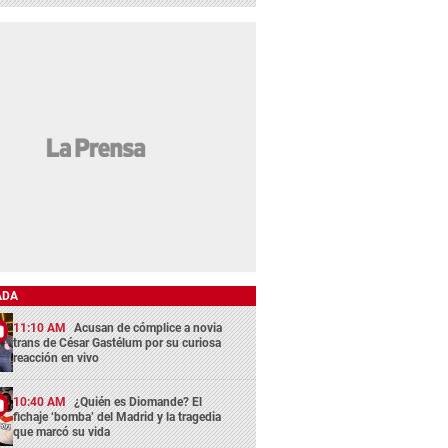
ADA
11:10 AM
Acusan de cómplice a novia
trans de César Gastélum por su curiosa
reacción en vivo
10:40 AM
¿Quién es Diomande? El
fichaje ‘bomba’ del Madrid y la tragedia
que marcó su vida