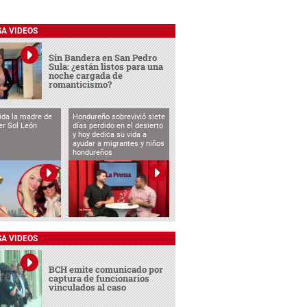
SA VIDEOS
Sin Bandera en San Pedro
Sula: ¿están listos para una
noche cargada de
romanticismo?
vida la madre de
Hondureño sobrevivió siete
cer Sol León
días perdido en el desierto
y hoy dedica su vida a
ayudar a migrantes y niños
hondureños
SA VIDEOS
BCH emite comunicado por
captura de funcionarios
vinculados al caso