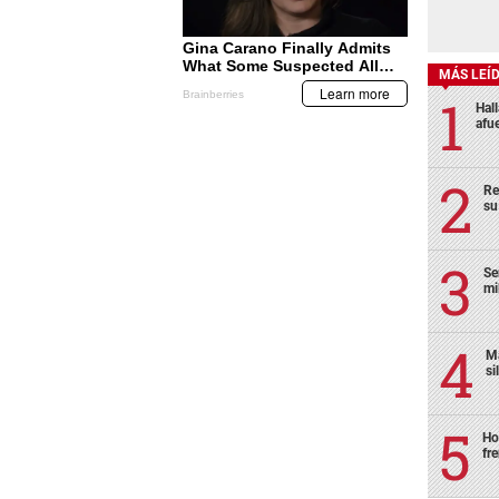
MÁS LEÍ
Hal
afu
Re
su
Se
mi
Ma
si
Ho
fr