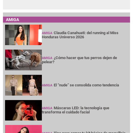
AMIGA
Claudia Canahuati: del running al Miss
AMIGA
Honduras Universo 2026
¿Cómo hacer que tus perros dejen de
AMIGA
pelear?
El “nude” se consolida como tendencia
AMIGA
Máscaras LED: la tecnología que
AMIGA
transforma el cuidado facial