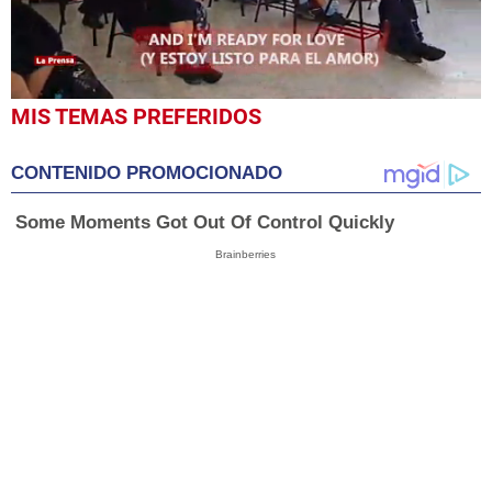
0
MIS TEMAS PREFERIDOS
seconds
of
9
CONTENIDO PROMOCIONADO
minutes,
18
seconds
Some Moments Got Out Of Control Quickly
Brainberries