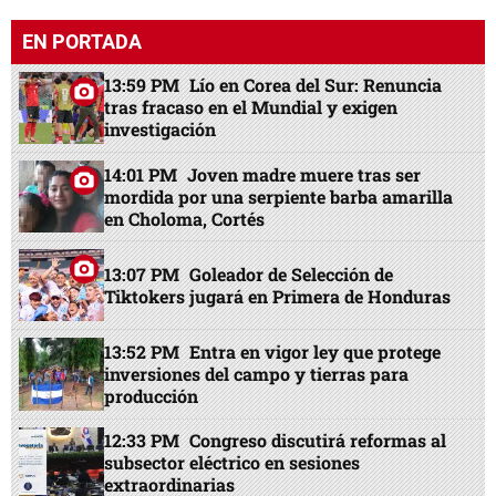
EN PORTADA
13:59 PM
Lío en Corea del Sur: Renuncia
tras fracaso en el Mundial y exigen
investigación
14:01 PM
Joven madre muere tras ser
mordida por una serpiente barba amarilla
en Choloma, Cortés
13:07 PM
Goleador de Selección de
Tiktokers jugará en Primera de Honduras
13:52 PM
Entra en vigor ley que protege
inversiones del campo y tierras para
producción
12:33 PM
Congreso discutirá reformas al
subsector eléctrico en sesiones
extraordinarias