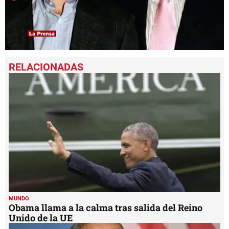
0
seconds
of
1
minute,
38
seconds
MUNDO
Obama llama a la calma tras salida del Reino
Unido de la UE