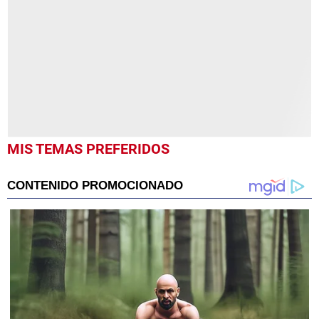
12
minutes,
3
seconds
MIS TEMAS PREFERIDOS