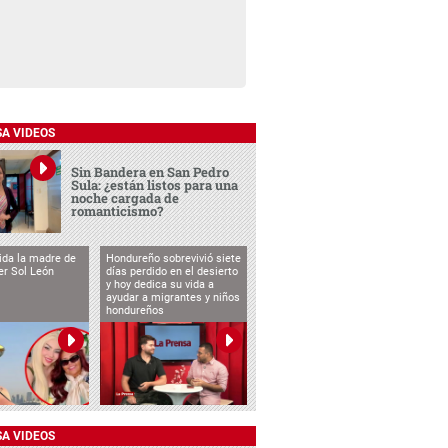
SA VIDEOS
Sin Bandera en San Pedro
Sula: ¿están listos para una
noche cargada de
romanticismo?
vida la madre de
Hondureño sobrevivió siete
cer Sol León
días perdido en el desierto
y hoy dedica su vida a
ayudar a migrantes y niños
hondureños
SA VIDEOS