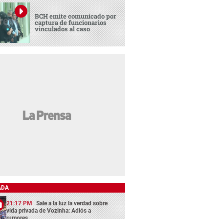
BCH emite comunicado por
captura de funcionarios
vinculados al caso
ADA
21:17 PM
Sale a la luz la verdad sobre
vida privada de Vozinha: Adiós a
rumores