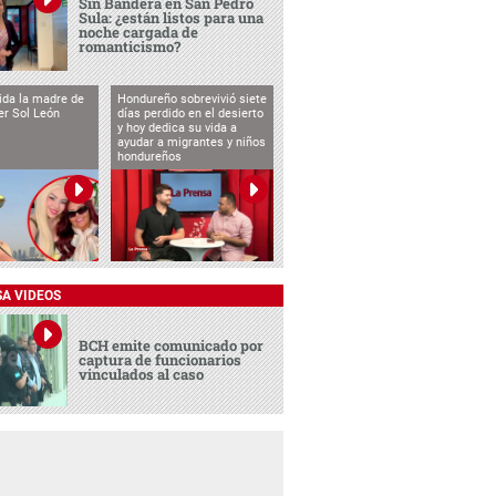
Sin Bandera en San Pedro
Sula: ¿están listos para una
noche cargada de
romanticismo?
vida la madre de
Hondureño sobrevivió siete
cer Sol León
días perdido en el desierto
y hoy dedica su vida a
ayudar a migrantes y niños
hondureños
SA VIDEOS
BCH emite comunicado por
captura de funcionarios
vinculados al caso