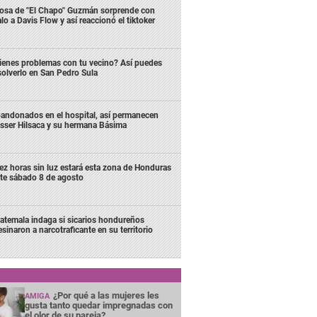
osa de "El Chapo" Guzmán sorprende con
lo a Davis Flow y así reaccionó el tiktoker
ienes problemas con tu vecino? Así puedes
solverlo en San Pedro Sula
andonados en el hospital, así permanecen
sser Hilsaca y su hermana Básima
ez horas sin luz estará esta zona de Honduras
te sábado 8 de agosto
atemala indaga si sicarios hondureños
esinaron a narcotraficante en su territorio
¿Por qué a las mujeres les
AMIGA
gusta tanto quedar impregnadas con
el olor de su pareja?