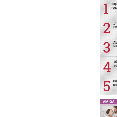
Esp
rega
¿T
re
Ab
Na
Di
es
Gu
as
AMIGA