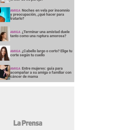
Noches en vela por insomnio
AMIGA
y preocupación, ¿qué hacer para
tratarlo?
¿Terminar una amistad duele
AMIGA
tanto como una ruptura amorosa?
¿Cabello largo o corto? Elige tu
AMIGA
corte según tu cuello
Entre mujeres: guía para
AMIGA
acompañar a su amiga o familiar con
cáncer de mama