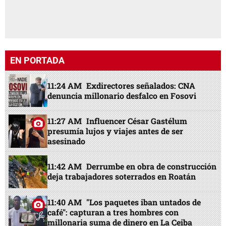
EN PORTADA
11:24 AM
Exdirectores señalados: CNA
denuncia millonario desfalco en Fosovi
11:27 AM
Influencer César Gastélum
presumía lujos y viajes antes de ser
asesinado
11:42 AM
Derrumbe en obra de construcción
deja trabajadores soterrados en Roatán
11:40 AM
"Los paquetes iban untados de
café": capturan a tres hombres con
millonaria suma de dinero en La Ceiba