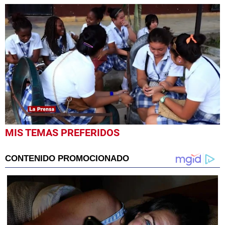
0
MIS TEMAS PREFERIDOS
seconds
of
2
minutes,
0