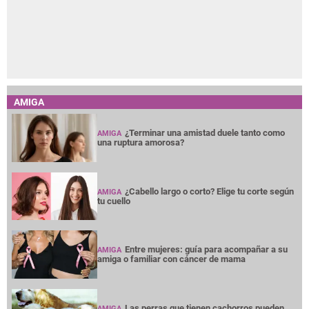
AMIGA
¿Terminar una amistad duele tanto como
AMIGA
una ruptura amorosa?
¿Cabello largo o corto? Elige tu corte según
AMIGA
tu cuello
Entre mujeres: guía para acompañar a su
AMIGA
amiga o familiar con cáncer de mama
Las perras que tienen cachorros pueden
AMIGA