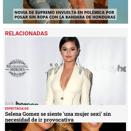
0
seconds
of
1
minute,
45
seconds
ESPECTÁCULOS
Selena Gomez se siente 'una mujer sexi' sin
necesidad de ir provocativa