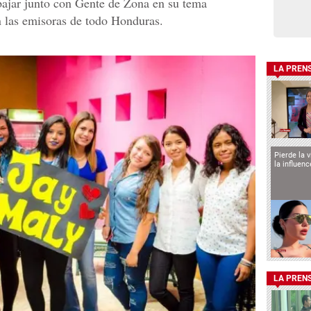
bajar junto con Gente de Zona en su tema
 las emisoras de todo Honduras.
LA PREN
Pierde la 
la influen
LA PREN