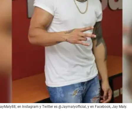
yMaly88; en Instagram y Twitter es @Jaymalyofficial, y en Facebook, Jay Maly.