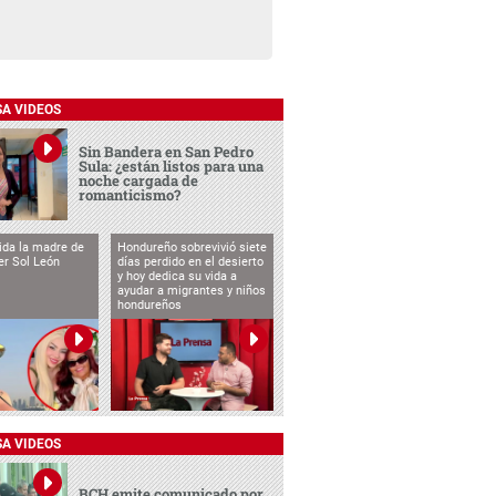
SA VIDEOS
Sin Bandera en San Pedro
Sula: ¿están listos para una
noche cargada de
romanticismo?
vida la madre de
Hondureño sobrevivió siete
cer Sol León
días perdido en el desierto
y hoy dedica su vida a
ayudar a migrantes y niños
hondureños
SA VIDEOS
BCH emite comunicado por