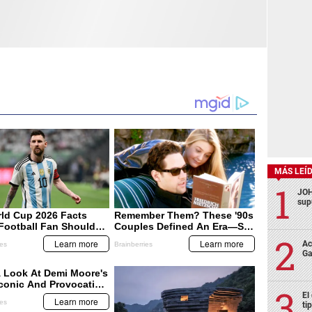
MÁS LEÍ
JOH
sup
Ac
Ga
El
ti