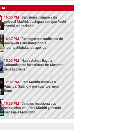
ADA
16:03 PM
Barcelona irrumpe y da
golpe al Madrid: destapan por qué Rodri
cambió su decisión
16:37 PM
Reprograman audiencia de
Roosevelt Hernández por la
incompatibilidad de agenda
15:02 PM
Nasry Asfura llega a
Colombia para investidura de Abelardo
de la Espriella
12:32 PM
Real Madrid renueva a
Vinicius: Salario y por cuántos años
firmó
15:35 PM
Vinicius reacciona tras
renovación con Real Madrid y manda
mensaje a Mourinho