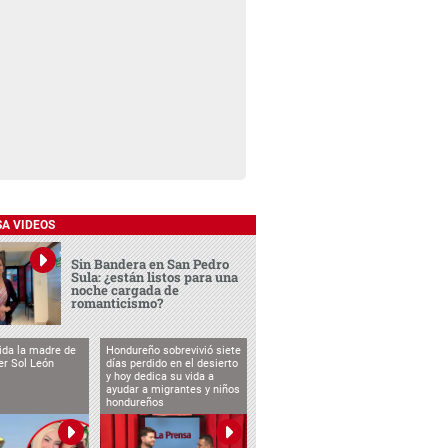
SA VIDEOS
Sin Bandera en San Pedro
Sula: ¿están listos para una
noche cargada de
romanticismo?
vida la madre de
Hondureño sobrevivió siete
cer Sol León
días perdido en el desierto
y hoy dedica su vida a
ayudar a migrantes y niños
hondureños