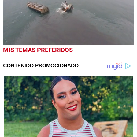
0
MIS TEMAS PREFERIDOS
seconds
of
38
seconds