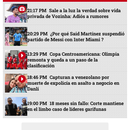
21:17 PM
Sale a la luz la verdad sobre vida
privada de Vozinha: Adiós a rumores
20:29 PM
¿Por qué Said Martínez suspendió
partido de Messi con Inter Miami ?
13:29 PM
Copa Centroamericana: Olimpia
remonta y queda a un paso de la
clasificación
18:46 PM
Capturan a venezolano por
muerte de expolicía en asalto a negocio en
Danlí
19:00 PM
18 meses sin fallo: Corte mantiene
en el limbo caso de líderes garífunas