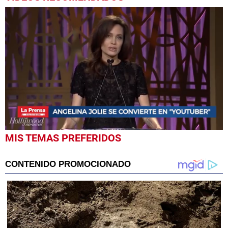
0
MIS TEMAS PREFERIDOS
seconds
of
46
seconds