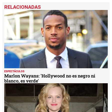
0
seconds
of
3
minutes,
10
seconds
ESPECTÁCULOS
Marlon Wayans: 'Hollywood no es negro ni
blanco, es verde'