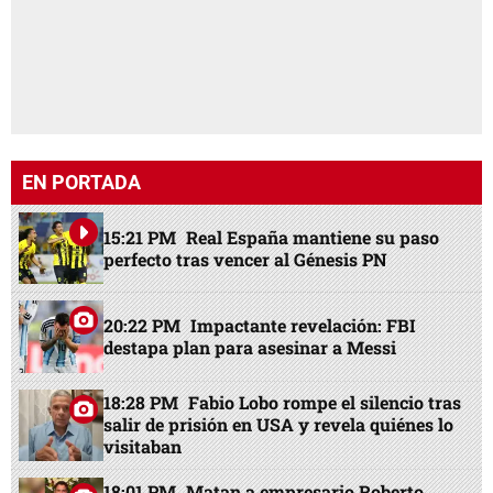
EN PORTADA
15:21 PM
Real España mantiene su paso
perfecto tras vencer al Génesis PN
20:22 PM
Impactante revelación: FBI
destapa plan para asesinar a Messi
18:28 PM
Fabio Lobo rompe el silencio tras
salir de prisión en USA y revela quiénes lo
visitaban
18:01 PM
Matan a empresario Roberto