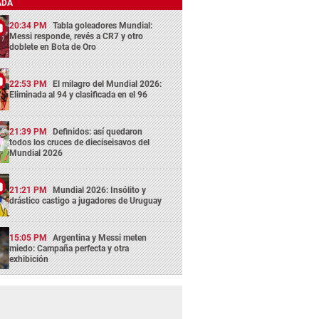
ADA
20:34 PM
Tabla goleadores Mundial:
Messi responde, revés a CR7 y otro
doblete en Bota de Oro
22:53 PM
El milagro del Mundial 2026:
Eliminada al 94 y clasificada en el 96
21:39 PM
Definidos: así quedaron
todos los cruces de dieciseisavos del
Mundial 2026
21:21 PM
Mundial 2026: Insólito y
drástico castigo a jugadores de Uruguay
15:05 PM
Argentina y Messi meten
miedo: Campaña perfecta y otra
exhibición