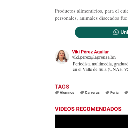
Productos alimenticios, para el cuid
personales, animales disecados fue
Uni
Viki Pérez Aguilar
viki.perez@laprensa.hn
Periodista multimedia, gradu
en el Valle de Sula (UNAH-VS)
Alumnos
Carreras
Feria
VIDEOS RECOMENDADOS