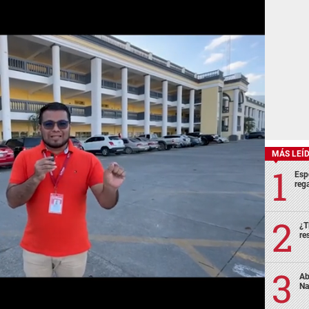
MÁS LEÍ
Esp
rega
¿T
re
Ab
Na