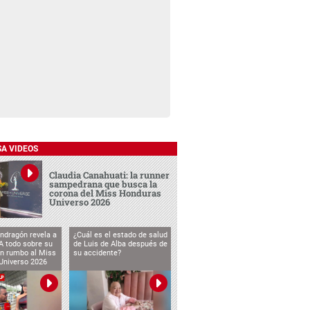
SA VIDEOS
Claudia Canahuati: la runner
sampedrana que busca la
corona del Miss Honduras
Universo 2026
ndragón revela a
¿Cuál es el estado de salud
 todo sobre su
de Luis de Alba después de
ón rumbo al Miss
su accidente?
Universo 2026