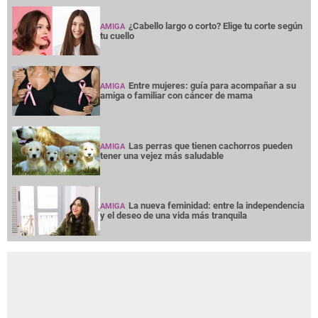
¿Cabello largo o corto? Elige tu corte según
AMIGA
tu cuello
Entre mujeres: guía para acompañar a su
AMIGA
amiga o familiar con cáncer de mama
Las perras que tienen cachorros pueden
AMIGA
tener una vejez más saludable
La nueva feminidad: entre la independencia
AMIGA
y el deseo de una vida más tranquila