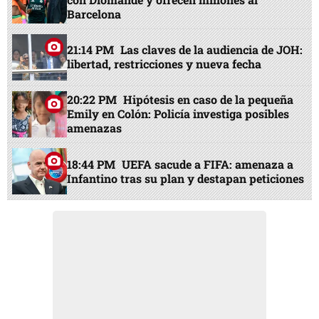
Barcelona
21:14 PM
Las claves de la audiencia de JOH:
libertad, restricciones y nueva fecha
20:22 PM
Hipótesis en caso de la pequeña
Emily en Colón: Policía investiga posibles
amenazas
18:44 PM
UEFA sacude a FIFA: amenaza a
Infantino tras su plan y destapan peticiones