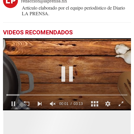
redaccion@laprensa.hn
Artículo elaborado por el equipo periodístico de Diario
LA PRENSA.
VIDEOS RECOMENDADOS
0
seconds
of
3
minutes,