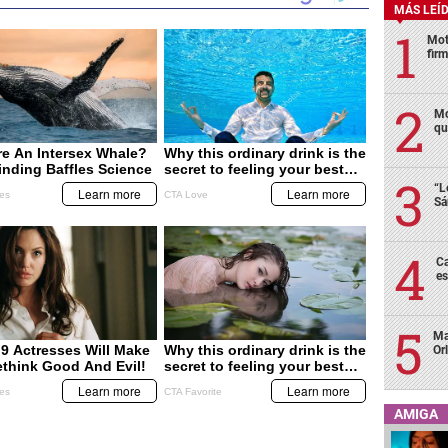
MÁS LEÍ
Mot
fir
Mo
qu
“L
Sá
Ca
es
Ma
Or
AMIGA