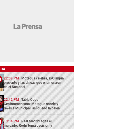
ADA
22:08 PM
Motagua celebra, exOlimpia
presente y las chicas que enamoraron
en el Nacional
22:42 PM
Tabla Copa
Centroamericana: Motagua sonríe y
revés a Municipal; así quedó la pelea
19:34 PM
Real Madrid agita el
mercado, Rodri toma decisión y