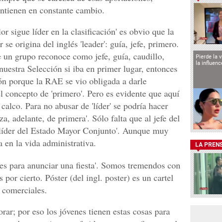
antienen en constante cambio.
r sigue líder en la clasificación' es obvio que la
 se origina del inglés 'leader': guía, jefe, primero.
e un grupo reconoce como jefe, guía, caudillo,
Pierde la 
la influen
 nuestra Selección si iba en primer lugar, entonces
ión porque la RAE se vio obligada a darle
l concepto de 'primero'. Pero es evidente que aquí
calco. Para no abusar de 'líder' se podría hacer
a, adelante, de primera'. Sólo falta que al jefe del
líder del Estado Mayor Conjunto'. Aunque muy
a en la vida administrativa.
LA PREN
es para anunciar una fiesta'. Somos tremendos con
 por cierto. Póster (del ingl. poster) es un cartel
 comerciales.
rar; por eso los jóvenes tienen estas cosas para