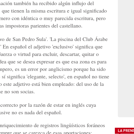
ción también ha recibido algún influjo del
 que tienen la misma escritura e igual significado
ero con idéntica o muy parecida escritura, pero
las impostoras parientes del castellano.
ivo de San Pedro Sula'. 'La piscina del Club Árabe
' En español el adjetivo 'exclusivo' significa que
uerza o virtud para excluir, descartar, quitar o
dea que se desea expresar es que esa zona es para
empero, es un error por anglicismo porque ha sido
sí significa 'elegante, selecto', en español no tiene
 este adjetivo está bien empleado: del uso de la
ue no son socias.
 correcto por la razón de estar en inglés cuya
lusive no es nada del español.
enriquecimiento de registros lingüísticos foráneos
LA PREN
iempre que se carezca de esas aportaciones;