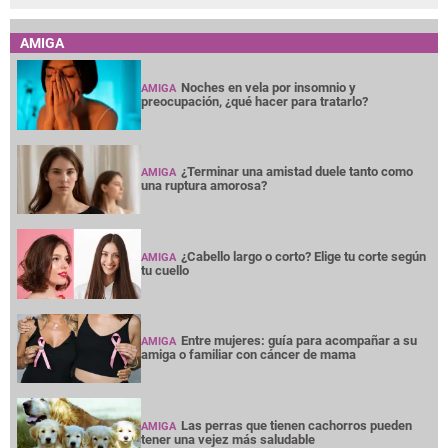
AMIGA
Noches en vela por insomnio y
AMIGA
preocupación, ¿qué hacer para tratarlo?
¿Terminar una amistad duele tanto como
AMIGA
una ruptura amorosa?
¿Cabello largo o corto? Elige tu corte según
AMIGA
tu cuello
Entre mujeres: guía para acompañar a su
AMIGA
amiga o familiar con cáncer de mama
Las perras que tienen cachorros pueden
AMIGA
tener una vejez más saludable