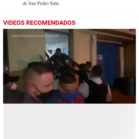
de San Pedro Sula.
VIDEOS RECOMENDADOS
0
seconds
of
1
minute,
21
seconds